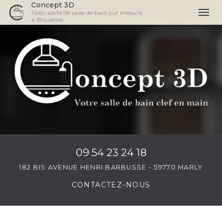
Concept 3D
Spécialiste de salle de bain sur mesure
Togg
à Bruxelles
navi
Aller
au
contenu
principal
09 54 23 24 18
182 BIS AVENUE HENRI BARBUSSE - 59770 MARLY
CONTACTEZ-
NOUS