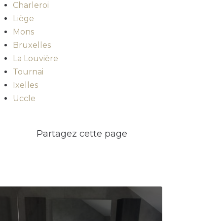
Charleroi
Liège
Mons
Bruxelles
La Louvière
Tournai
Ixelles
Uccle