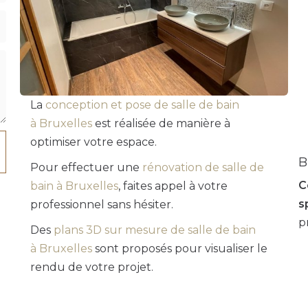
La
conception et pose de salle de bain
à Bruxelles
est réalisée de manière à
optimiser votre espace.
B
Pour effectuer une
rénovation de salle de
C
bain à Bruxelles
, faites appel à votre
s
professionnel sans hésiter.
p
Des
plans 3D sur mesure de salle de bain
à Bruxelles
sont proposés pour visualiser le
rendu de votre projet.