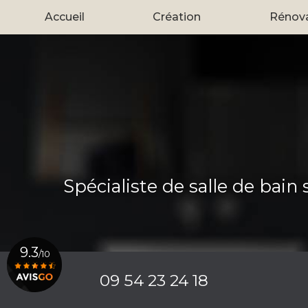
Aller
Accueil
Création
Rénov
au
contenu
principal
Spécialiste de salle de bain
9.3
/10
09 54 23 24 18