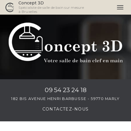
Concept 3D
Spécialiste de salle de bain sur mesure
Togg
à Bruxelles
navi
Aller
au
contenu
principal
09 54 23 24 18
182 BIS AVENUE HENRI BARBUSSE - 59770 MARLY
CONTACTEZ-
NOUS