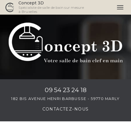
Concept 3D
Spécialiste de salle de bain sur mesure
Togg
à Bruxelles
navi
Aller
au
contenu
principal
09 54 23 24 18
182 BIS AVENUE HENRI BARBUSSE - 59770 MARLY
CONTACTEZ-
NOUS