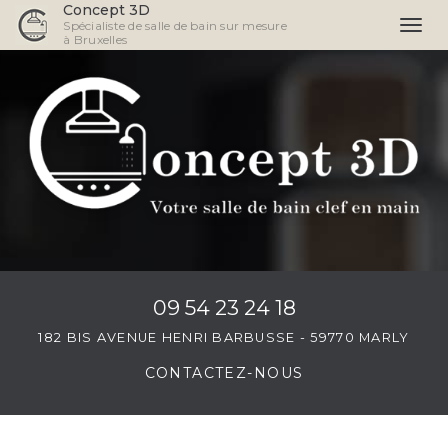
Concept 3D
Spécialiste de salle de bain sur mesure
Togg
à Bruxelles
navi
Aller
au
contenu
principal
09 54 23 24 18
182 BIS AVENUE HENRI BARBUSSE - 59770 MARLY
CONTACTEZ-
NOUS