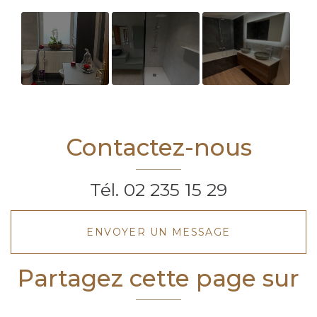
Spécialiste
Travaux salle
Avis Concept
pour la
de bain
3d Marly de
rénovation
moderne à
Sébastien
Contactez-nous
complète de
Quiévrain
salle de bain
Tél.
02 235 15 29
ENVOYER UN MESSAGE
Partagez cette page sur