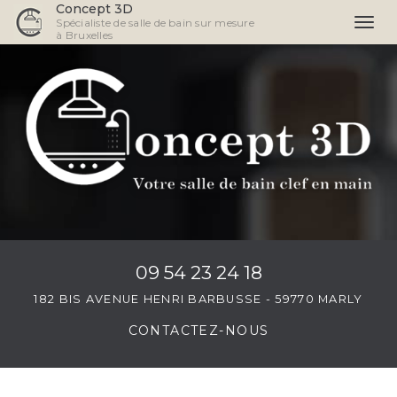
Concept 3D
Spécialiste de salle de bain sur mesure
Togg
à Bruxelles
navi
Aller
au
contenu
principal
09 54 23 24 18
182 BIS AVENUE HENRI BARBUSSE - 59770 MARLY
CONTACTEZ-
NOUS