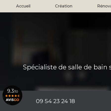
Aller
Accueil
Création
Rénov
au
contenu
principal
Spécialiste de salle de bain
9.3
/10
09 54 23 24 18