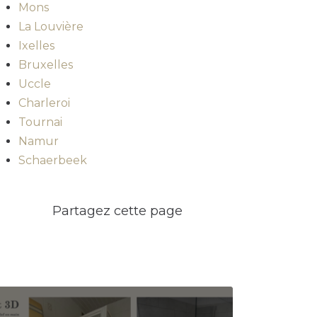
Mons
La Louvière
Ixelles
Bruxelles
Uccle
Charleroi
Tournai
Namur
Schaerbeek