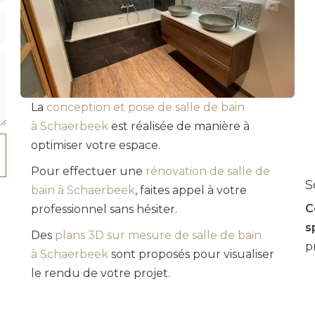
La
conception et pose de salle de bain
à Schaerbeek
est réalisée de manière à
optimiser votre espace.
Pour effectuer une
rénovation de salle de
S
bain à Schaerbeek
, faites appel à votre
C
professionnel sans hésiter.
s
Des
plans 3D sur mesure de salle de bain
p
à Schaerbeek
sont proposés pour visualiser
le rendu de votre projet.