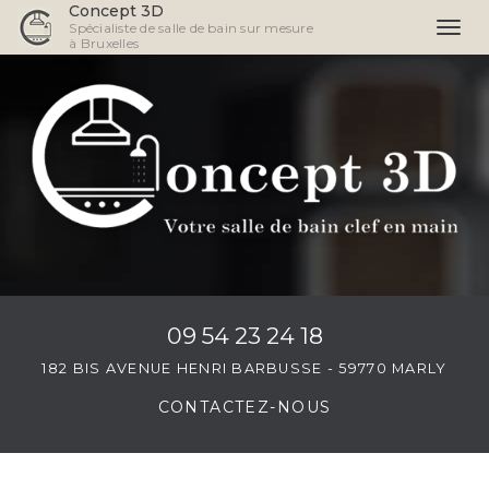
Concept 3D
Spécialiste de salle de bain sur mesure
Togg
à Bruxelles
navi
Aller
au
contenu
principal
09 54 23 24 18
182 BIS AVENUE HENRI BARBUSSE - 59770 MARLY
CONTACTEZ-
NOUS