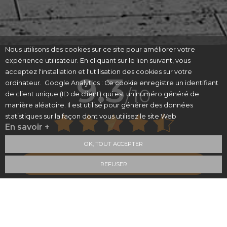
Nous utilisons des cookies sur ce site pour améliorer votre
expérience utilisateur. En cliquant sur le lien suivant, vous
acceptez l'installation et l'utilisation des cookies sur votre
9.3
ordinateur. Google Analytics : Ce cookie enregistre un identifiant
/10
de client unique (ID de client) qui est un numéro généré de
manière aléatoire. Il est utilisé pour générer des données
statistiques sur la façon dont vous utilisez le site Web
En savoir +
57 avis
OK, TOUT ACCEPTER
Voir le certificat
REFUSER
PROFESSIONNELS CERTIFIÉS
MEMBRE DU RÉSEAU
D’EXCELLENCE